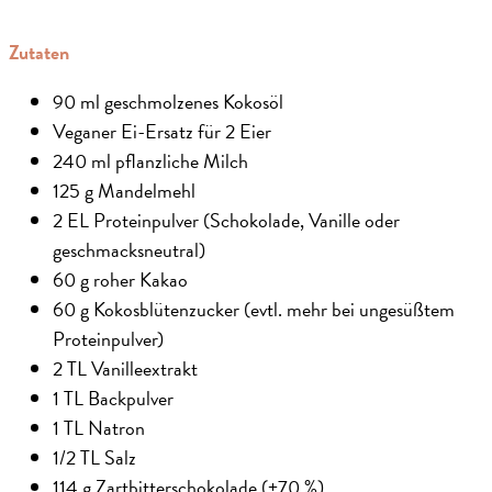
Zutaten
90 ml geschmolzenes Kokosöl
Veganer Ei-Ersatz für 2 Eier
240 ml pflanzliche Milch
125 g Mandelmehl
2 EL Proteinpulver (Schokolade, Vanille oder
geschmacksneutral)
60 g roher Kakao
60 g Kokosblütenzucker (evtl. mehr bei ungesüßtem
Proteinpulver)
2 TL Vanilleextrakt
1 TL Backpulver
1 TL Natron
1/2 TL Salz
114 g Zartbitterschokolade (+70 %)