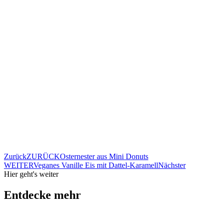
Zurück
ZURÜCK
Osternester aus Mini Donuts
WEITER
Veganes Vanille Eis mit Dattel-Karamell
Nächster
Hier geht's weiter
Entdecke mehr