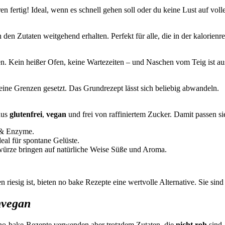
n fertig! Ideal, wenn es schnell gehen soll oder du keine Lust auf voll
 den Zutaten weitgehend erhalten. Perfekt für alle, die in der kalorien
. Kein heißer Ofen, keine Wartezeiten – und Naschen vom Teig ist aus
ine Grenzen gesetzt. Das Grundrezept lässt sich beliebig abwandeln.
aus
glutenfrei
,
vegan
und frei von raffiniertem Zucker. Damit passen s
 & Enzyme.
eal für spontane Gelüste.
ürze bringen auf natürliche Weise Süße und Aroma.
iesig ist, bieten no bake Rezepte eine wertvolle Alternative. Sie sind
hvegan
 no-bake-Rezepte verwenden aber trotzdem Zutaten, die
nicht roh
sind 