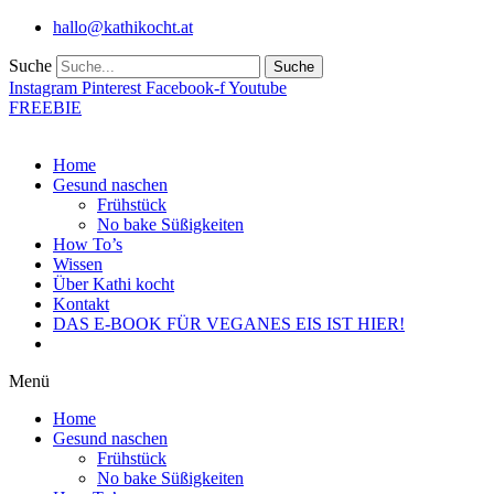
Zum
hallo@kathikocht.at
Inhalt
wechseln
Suche
Suche
Instagram
Pinterest
Facebook-f
Youtube
FREEBIE
Home
Gesund naschen
Frühstück
No bake Süßigkeiten
How To’s
Wissen
Über Kathi kocht
Kontakt
DAS E-BOOK FÜR VEGANES EIS IST HIER!
Menü
Home
Gesund naschen
Frühstück
No bake Süßigkeiten