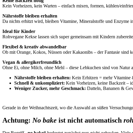
Keine Backzeit nötig
Kein Vorheizen, kein Warten – einfach mixen, formen, kühlen/einfriere
Nährstoffe bleiben erhalten
Da nichts erhitzt wird, bleiben Vitamine, Mineralstoffe und Enzyme in
Ideal für Kinder
Rohvegane Kekse lassen sich super gemeinsam mit Kindern zubereiten
Flexibel & kreativ abwandelbar
Ob mit Orange, Kokos, Nüssen oder Kakaonibs – der Fantasie sind ke
Vegan & allergikerfreundlich
Ohne Ei, ohne Milch, ohne Mehl – diese Lebkuchen sind von Natur 
Nährstoffe bleiben erhalten:
Kein Erhitzen = mehr Vitamine
Schnell & unkompliziert:
Kein Vorheizen, keine Backzeit – id
Weniger Zucker, mehr Geschmack:
Datteln, Bananen & Gew
Gerade in der Weihnachtszeit, wo die Auswahl an süßen Versuchungen r
Achtung:
No bake
ist nicht automatisch
ro
Der Begriff
„no bake“
bedeutet zunächst nur:
nicht gebacken
. Viele