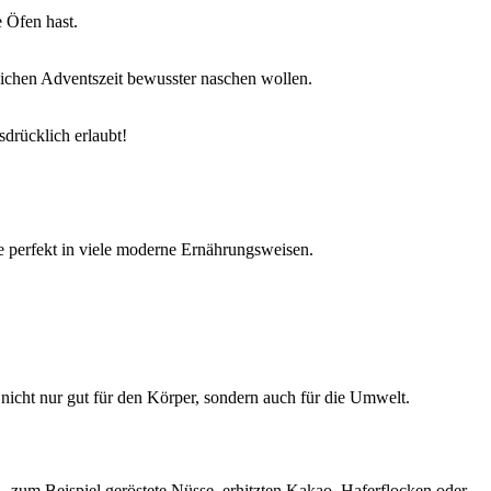
e Öfen hast.
reichen Adventszeit bewusster naschen wollen.
drücklich erlaubt!
ie perfekt in viele moderne Ernährungsweisen.
 nicht nur gut für den Körper, sondern auch für die Umwelt.
– zum Beispiel geröstete Nüsse, erhitzten Kakao, Haferflocken oder