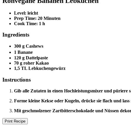
Rohvegane Bananen Lebkuchen
Level:
leicht
Prep Time:
20 Minuten
Cook Time:
1 h
Ingredients
300 g Cashews
1 Banane
120 g Dattelpaste
70 g roher Kakao
1,5 TL Lebkuchengewürz
Instructions
Gib alle Zutaten in einen Hochleistungsmixer und püriere si
Forme kleine Kekse oder Kugeln, drücke sie flach und las
Mit geschmolzener Zartbitterschokolade und Nüssen dekor
Print Recipe