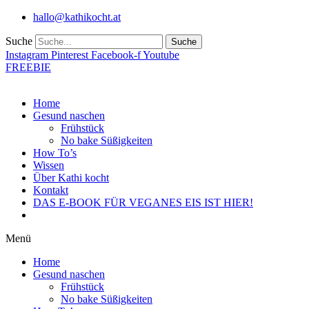
Zum
hallo@kathikocht.at
Inhalt
wechseln
Suche
Suche
Instagram
Pinterest
Facebook-f
Youtube
FREEBIE
Home
Gesund naschen
Frühstück
No bake Süßigkeiten
How To’s
Wissen
Über Kathi kocht
Kontakt
DAS E-BOOK FÜR VEGANES EIS IST HIER!
Menü
Home
Gesund naschen
Frühstück
No bake Süßigkeiten