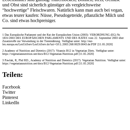
und Obst sind sicherlich günstiger als vergleichsweise
“hochwertige” Fleischwaren. Natürlich kann man auch bei vegan,
etwas teurer kaufen: Nüsse, Pseudogetreide, pflanzliche Milch und
Co. sind etwas hochpreisiger.
1 Das Europäische Parlament und der Rat der Europäischen Union (2003): VERORDNUNG (EG) Nr.
1831/2003 DES EUROPÄISCHEN PARLAMENTS UND DES RATES vom 22. September 2003 über
Zusatzstoffe zur Verwendung in der Tierernährung. Verfügbar unter: http://eur-
lex.europa.eu/LexUriServ/LexUriServ.do?uri=OJ:L:2003:268:0029:0043:de:PDF [11.05.2020]
2 Academy of Nutrition and Dietetics (2017): Vitamin B12 in Vegetarian Diets. Verfügbar unter:
https://vegetariannutrition.net/docs/B12-Vegetarian-Nutrition.pdf [11.05.2020]
3 Pawlak, R, Phd RD., Academy of Nutrition and Dietetics (2017): Vegetarian Nutrition. Verfügbar unter:
https://vegetariannutrition.net/docs/B12-Vegetarian-Nutrition.pdf [11.05.2020]
Teilen:
Facebook
Twitter
Pinterest
LinkedIn