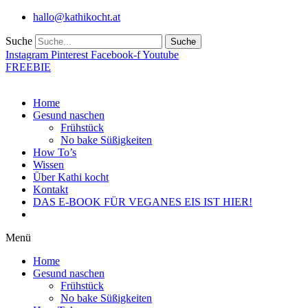
Zum
hallo@kathikocht.at
Inhalt
wechseln
Suche
Suche
Instagram
Pinterest
Facebook-f
Youtube
FREEBIE
Home
Gesund naschen
Frühstück
No bake Süßigkeiten
How To’s
Wissen
Über Kathi kocht
Kontakt
DAS E-BOOK FÜR VEGANES EIS IST HIER!
Menü
Home
Gesund naschen
Frühstück
No bake Süßigkeiten