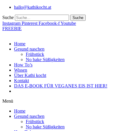
Zum
hallo@kathikocht.at
Inhalt
wechseln
Suche
Suche
Instagram
Pinterest
Facebook-f
Youtube
FREEBIE
Home
Gesund naschen
Frühstück
No bake Süßigkeiten
How To’s
Wissen
Über Kathi kocht
Kontakt
DAS E-BOOK FÜR VEGANES EIS IST HIER!
Menü
Home
Gesund naschen
Frühstück
No bake Süßigkeiten