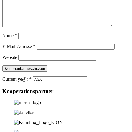
Name
*
E-Mail-Adresse
*
Website
Current ye@r
*
Kooperationspartner