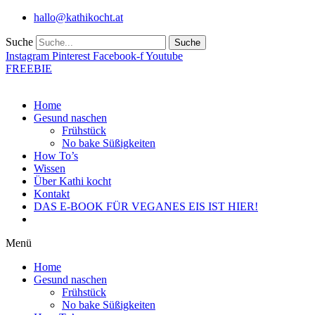
Zum
hallo@kathikocht.at
Inhalt
wechseln
Suche
Suche
Instagram
Pinterest
Facebook-f
Youtube
FREEBIE
Home
Gesund naschen
Frühstück
No bake Süßigkeiten
How To’s
Wissen
Über Kathi kocht
Kontakt
DAS E-BOOK FÜR VEGANES EIS IST HIER!
Menü
Home
Gesund naschen
Frühstück
No bake Süßigkeiten