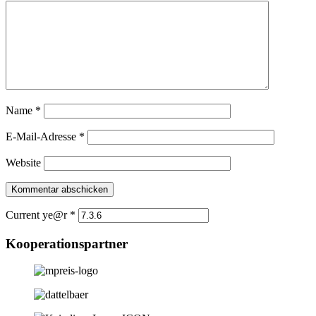
Name
*
E-Mail-Adresse
*
Website
Current ye@r
*
Kooperationspartner