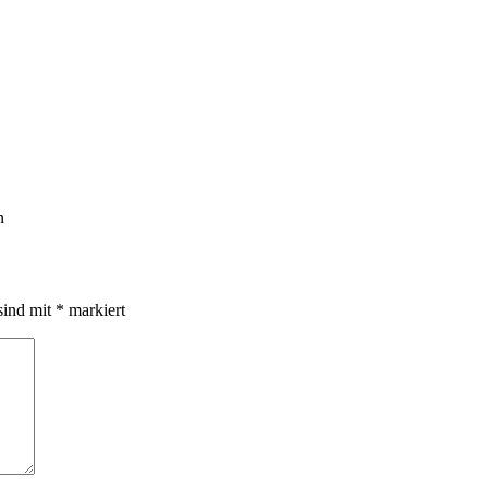
n
sind mit
*
markiert