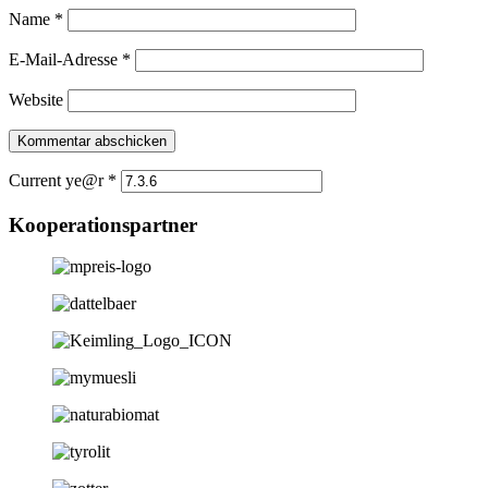
Name
*
E-Mail-Adresse
*
Website
Current ye@r
*
Kooperationspartner