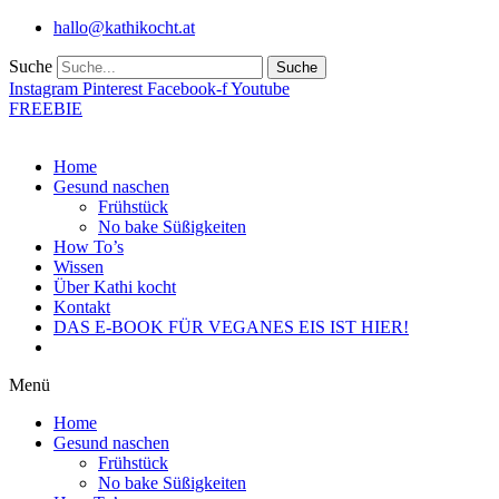
Zum
hallo@kathikocht.at
Inhalt
wechseln
Suche
Suche
Instagram
Pinterest
Facebook-f
Youtube
FREEBIE
Home
Gesund naschen
Frühstück
No bake Süßigkeiten
How To’s
Wissen
Über Kathi kocht
Kontakt
DAS E-BOOK FÜR VEGANES EIS IST HIER!
Menü
Home
Gesund naschen
Frühstück
No bake Süßigkeiten