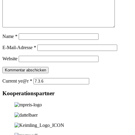
Name
*
E-Mail-Adresse
*
Website
Current ye@r
*
Kooperationspartner