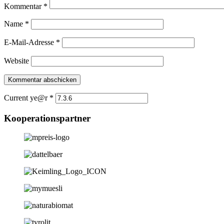
Kommentar
*
Name
*
E-Mail-Adresse
*
Website
Current ye@r
*
Kooperationspartner