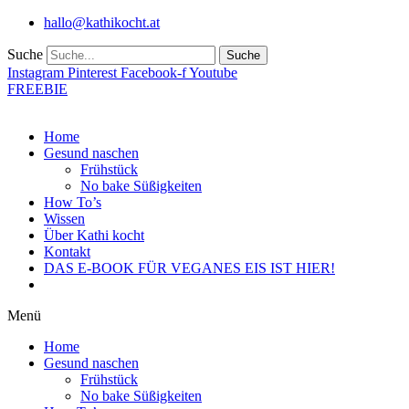
Zum
hallo@kathikocht.at
Inhalt
wechseln
Suche
Suche
Instagram
Pinterest
Facebook-f
Youtube
FREEBIE
Home
Gesund naschen
Frühstück
No bake Süßigkeiten
How To’s
Wissen
Über Kathi kocht
Kontakt
DAS E-BOOK FÜR VEGANES EIS IST HIER!
Menü
Home
Gesund naschen
Frühstück
No bake Süßigkeiten