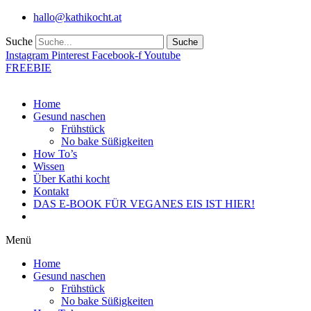
Zum
hallo@kathikocht.at
Inhalt
wechseln
Suche
Suche
Instagram
Pinterest
Facebook-f
Youtube
FREEBIE
Home
Gesund naschen
Frühstück
No bake Süßigkeiten
How To’s
Wissen
Über Kathi kocht
Kontakt
DAS E-BOOK FÜR VEGANES EIS IST HIER!
Menü
Home
Gesund naschen
Frühstück
No bake Süßigkeiten