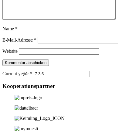
Name
*
E-Mail-Adresse
*
Website
Current ye@r
*
Kooperationspartner