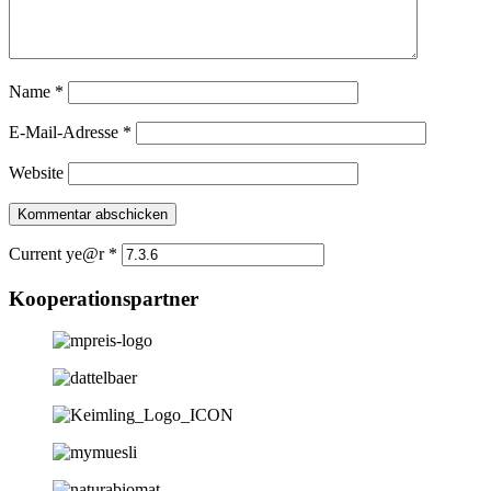
Name
*
E-Mail-Adresse
*
Website
Current ye@r
*
Kooperationspartner