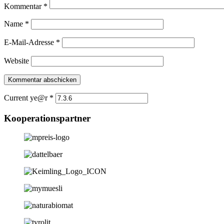
Kommentar
*
Name
*
E-Mail-Adresse
*
Website
Current ye@r
*
Kooperationspartner