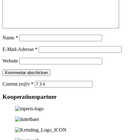
Name
*
E-Mail-Adresse
*
Website
Current ye@r
*
Kooperationspartner