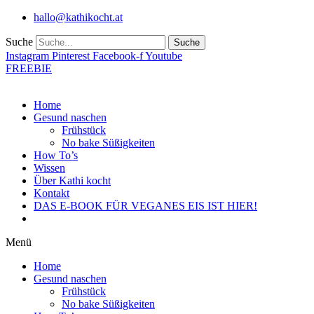
Zum
hallo@kathikocht.at
Inhalt
wechseln
Suche
Suche
Instagram
Pinterest
Facebook-f
Youtube
FREEBIE
Home
Gesund naschen
Frühstück
No bake Süßigkeiten
How To’s
Wissen
Über Kathi kocht
Kontakt
DAS E-BOOK FÜR VEGANES EIS IST HIER!
Menü
Home
Gesund naschen
Frühstück
No bake Süßigkeiten