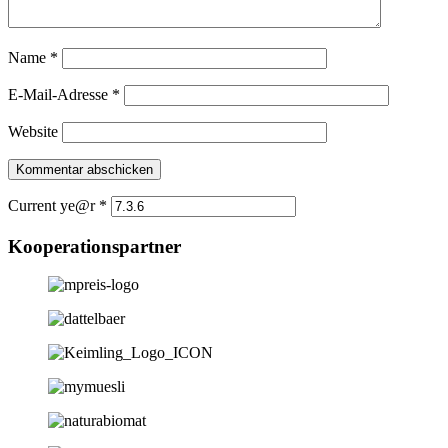
Name
*
E-Mail-Adresse
*
Website
Current ye@r
*
Kooperationspartner