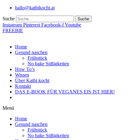
Zum
hallo@kathikocht.at
Inhalt
wechseln
Suche
Suche
Instagram
Pinterest
Facebook-f
Youtube
FREEBIE
Home
Gesund naschen
Frühstück
No bake Süßigkeiten
How To’s
Wissen
Über Kathi kocht
Kontakt
DAS E-BOOK FÜR VEGANES EIS IST HIER!
Menü
Home
Gesund naschen
Frühstück
No bake Süßigkeiten