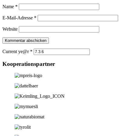
Name
*
E-Mail-Adresse
*
Website
Current ye@r
*
Kooperationspartner