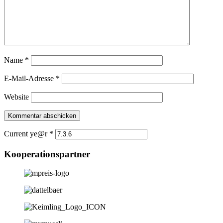
Name
*
E-Mail-Adresse
*
Website
Current ye@r
*
Kooperationspartner