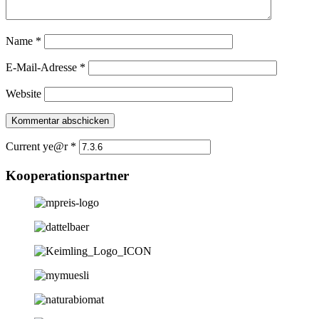
Name
*
E-Mail-Adresse
*
Website
Current ye@r
*
Kooperationspartner