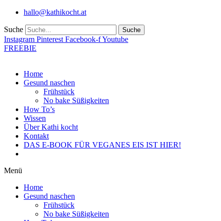
Zum
hallo@kathikocht.at
Inhalt
wechseln
Suche
Suche
Instagram
Pinterest
Facebook-f
Youtube
FREEBIE
Home
Gesund naschen
Frühstück
No bake Süßigkeiten
How To’s
Wissen
Über Kathi kocht
Kontakt
DAS E-BOOK FÜR VEGANES EIS IST HIER!
Menü
Home
Gesund naschen
Frühstück
No bake Süßigkeiten